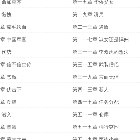
 命如草芥
第十五章 华侨父女
 惭愧
第十九章 溃兵
章 茹毛饮血
第二十三章 遇敌
章 中国军官
第二十七章 淑女还是悍妇
 伤势
第三十一章 李双虎的想法
章 信不信由你
第三十五章 武装僧侣
章 恶魔
第三十九章 言而无信
章 伏击下
第四十三章 新人
章 图腾
第四十七章 任务分配
 潜入
第五十一章 仓库
章 暴露
第五十五章 强行突围
章 蒙古大夫
第五十九章 军统少校