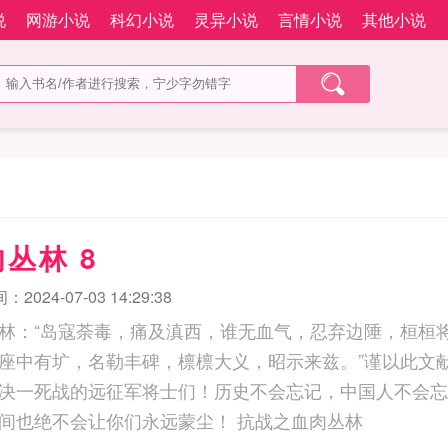
说
网游小说
科幻小说
灵异小说
言情小说
其他小说
丛林 8
2024-07-03 14:29:38
林：“岛寇荼毒，痛及滇西，谁无血气，忍弃边陲，桓桓
座中有圹，名勒丰碑，檩檩大义，昭示来兹。”谨以此文
决一死战的远征军将士们！历史不会忘记，中国人不会忘
记忆尘封，但是时间也绝不会让你们永远蒙尘！ 抗战之血肉丛林