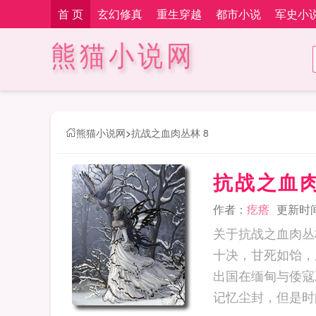
首 页
玄幻修真
重生穿越
都市小说
军史小
熊猫小说网
熊猫小说网
>
抗战之血肉丛林 8
抗战之血肉
作者：
疙瘩
更新时间：
关于抗战之血肉丛
十决，甘死如饴，
出国在缅甸与倭寇