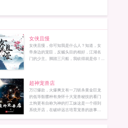
女侠且慢
女侠且慢，你可知我是什么人？知道，女
帝身边的宠臣，反贼头目的相好，江湖名
门的少主。脚踏三只船，我砍得就是你！...
超神宠兽店
万订爆款，火爆爽文有一刀斩杀黄金巨龙
的低等骷髅种有身怀十大宠兽秘技的看门
土狗更有自称为神的打工妹这是一个得到
系统开店，在破碎远古培育宠兽的故事。
当荣光覆灭，血脉逆流，昔日的存在将再
度回归，一切都是毁灭！...