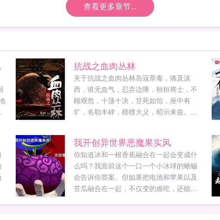
查看更多章节...
杀疯了
抗战之血肉丛林
，
关于抗战之血肉丛林岛寇荼毒，痛及滇
回
西，谁无血气，忍弃边陲，桓桓将士，不
地
顾艰危，十荡十决，甘死如饴，座中有
的
圹，名勒丰碑，檩檩大义，昭示来兹。谨
与
以此文献给曾经为了保卫国家出国在缅甸
份
与倭寇决一死战的远征军将士们！历史不
我开创异世界恶魔果实风
心
会忘记，中国人不会忘记，虽然你们曾经
知
你知道冰和一根香蕉融合在一起会变成什
被记忆尘封，但是时间也绝不会让你们永
的
么吗？我面前这个一口一个小冰球的蜥蜴
远蒙尘！...
为
会告诉你答案。但如果把电池和苹果以及
苦瓜融合在一起，不仅变的难吃，还能让
人拥有放电的时候身体会变绿的超能力！
而当叶问拿着用牛粪，兔子毛，蝾螈，水