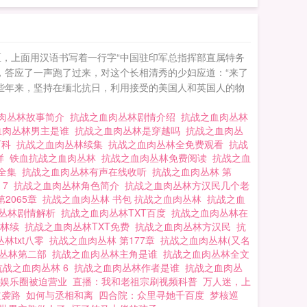
，上面用汉语书写着一行字“中国驻印军总指挥部直属特务
活，答应了一声跑了过来，对这个长相清秀的少妇应道：“来了
些年来，坚持在缅北抗日，利用接受的美国人和英国人的物
肉丛林故事简介
抗战之血肉丛林剧情介绍
抗战之血肉丛林
血肉丛林男主是谁
抗战之血肉丛林是穿越吗
抗战之血肉丛
百科
抗战之血肉丛林续集
抗战之血肉丛林全免费观看
抗战
样
铁血抗战之血肉丛林
抗战之血肉丛林免费阅读
抗战之血
林全集
抗战之血肉丛林有声在线收听
抗战之血肉丛林 第
 7
抗战之血肉丛林角色简介
抗战之血肉丛林方汉民几个老
第2065章
抗战之血肉丛林 书包 抗战之血肉丛林
抗战之血
肉丛林剧情解析
抗战之血肉丛林TXT百度
抗战之血肉丛林在
丛林续
抗战之血肉丛林TXT免费
抗战之血肉丛林方汉民
抗
林txt八零
抗战之血肉丛林 第177章
抗战之血肉丛林(又名
肉丛林第二部
抗战之血肉丛林主角是谁
抗战之血肉丛林全文
抗战之血肉丛林 6
抗战之血肉丛林作者是谁
抗战之血肉丛
娱乐圈被迫营业
直播：我和老祖宗刷视频科普
万人迷，上
逆袭路
如何与丞相和离
四合院：众里寻她千百度
梦核巡