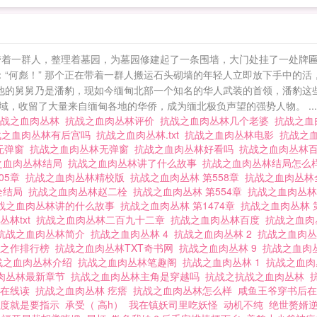
带着一群人，整理着墓园，为墓园修建起了一条围墙，大门处挂了一处牌匾
：“何彪！” 那个正在带着一群人搬运石头砌墙的年轻人立即放下手中的
，他的舅舅乃是潘豹，现如今缅甸北部一个知名的华人武装的首领，潘豹这
，收留了大量来自缅甸各地的华侨，成为缅北极负声望的强势人物。 ...
抗战之血肉丛林
抗战之血肉丛林评价
抗战之血肉丛林几个老婆
抗战之血
战之血肉丛林有后宫吗
抗战之血肉丛林.txt
抗战之血肉丛林电影
抗战之
无弹窗
抗战之血肉丛林无弹窗
抗战之血肉丛林好看吗
抗战之血肉丛林
之血肉丛林结局
抗战之血肉丛林讲了什么故事
抗战之血肉丛林结局怎么
05章
抗战之血肉丛林精校版
抗战之血肉丛林 第558章
抗战之血肉丛
栓结局
抗战之血肉丛林赵二栓
抗战之血肉丛林 第554章
抗战之血肉丛林
战之血肉丛林讲的什么故事
抗战之血肉丛林 第1474章
抗战之血肉丛林 
丛林txt
抗战之血肉丛林二百九十二章
抗战之血肉丛林百度
抗战之血
抗战之血肉丛林简介
抗战之血肉丛林 4
抗战之血肉丛林 2
抗战之血肉
峰之作排行榜
抗战之血肉丛林TXT奇书网
抗战之血肉丛林 9
抗战之血肉丛
战之血肉丛林介绍
抗战之血肉丛林笔趣阁
抗战之血肉丛林 1
抗战之血
肉丛林最新章节
抗战之血肉丛林主角是穿越吗
抗战之抗战之血肉丛林
林在线读
抗战之血肉丛林 疙瘩
抗战之血肉丛林怎么样
咸鱼王爷穿书后在
度就是要指示
承受（ 高h）
我在镇妖司里吃妖怪
动机不纯
绝世赘婿