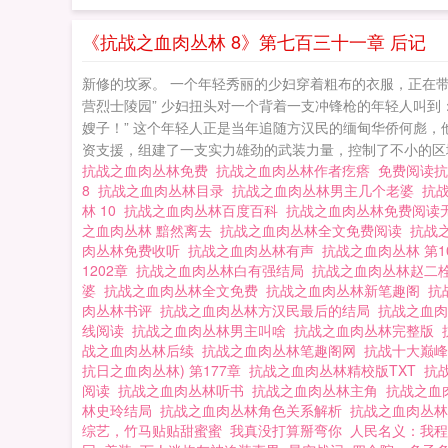
《抗战之血肉丛林 8》第七百三十一章 后记
新修的坟冢。 一个年轻秀丽的少妇穿着粗布的衣服，正在
营烈士陵园” 少妇扭头对一个背着一支冲锋枪的年轻人叫到
嫂子！” 这个年轻人正是当年追随方汉民的缅甸华侨何彪
资支援，组建了一支实力雄劲的武装力量，控制了不小的区域
抗战之血肉丛林免费
抗战之血肉丛林作者疙瘩
免费阅读
8
抗战之血肉丛林目录
抗战之血肉丛林男主几个老婆
抗
林 10
抗战之血肉丛林百度百科
抗战之血肉丛林免费阅读
之血肉丛林 黯然离去
抗战之血肉丛林全文免费阅读
抗战
肉丛林免费收听
抗战之血肉丛林有声
抗战之血肉丛林 第1
1202章
抗战之血肉丛林白有强结局
抗战之血肉丛林赵二
婆
抗战之血肉丛林全文免费
抗战之血肉丛林新笔趣阁
抗
肉丛林书评
抗战之血肉丛林方汉民最后的结局
抗战之血肉
线阅读
抗战之血肉丛林男主叫啥
抗战之血肉丛林完整版
战之血肉丛林后续
抗战之血肉丛林笔趣阁网
抗战十大巅
抗日之血肉丛林) 第177章
抗战之血肉丛林精校版TXT
抗
阅读
抗战之血肉丛林听书
抗战之血肉丛林主角
抗战之血
林史玲结局
抗战之血肉丛林角色关系解析
抗战之血肉丛
综艺，竹马贴贴甜蜜蜜
我真没打算掰弯你
人民名义：我程