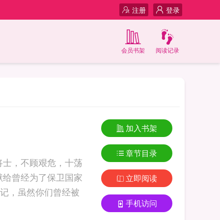
注册
登录
会员书架
阅读记录
加入书架
章节目录
将士，不顾艰危，十荡
献给曾经为了保卫国家
立即阅读
记，虽然你们曾经被
手机访问