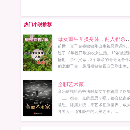
热门小说推荐
母女重生互换身体，两人都
前世，真千金盛敏敏刚出生被恶意调包
过了12年牲口般的农女生活。12岁被接
盛府，亲生父母，3个嫡亲的哥哥无条件
偏宠假千金，最后盛敏敏跟自己刚出生
孩子被假千金活活烧死。今生，盛敏敏
亲生母亲互换身体，她决定以母亲的身
全职艺术家
整死假千金，3个哥哥跟所有仇人盛敏敏
音乐影视绘画书法雕塑文学你都懂？略
情不爽逆子，逆女，跪下！扑通几...
一二。都会一点的意思？嗯，都会亿点
意思。怀揣系统，靠艺术征服世界，成
各界人士顶礼膜拜的无冕之王。...