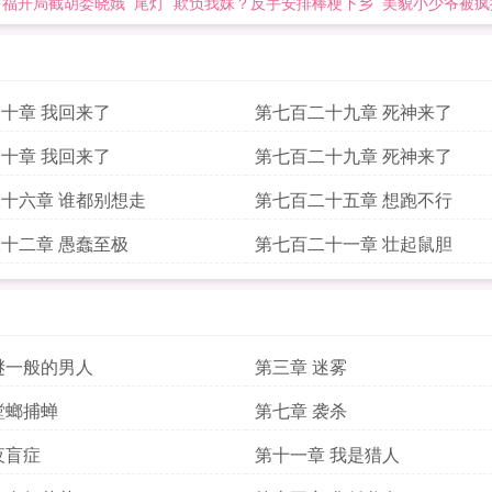
多福开局截胡娄晓娥
尾灯
欺负我妹？反手安排棒梗下乡
美貌小少爷被疯
十章 我回来了
第七百二十九章 死神来了
十章 我回来了
第七百二十九章 死神来了
十六章 谁都别想走
第七百二十五章 想跑不行
十二章 愚蠢至极
第七百二十一章 壮起鼠胆
谜一般的男人
第三章 迷雾
螳螂捕蝉
第七章 袭杀
夜盲症
第十一章 我是猎人