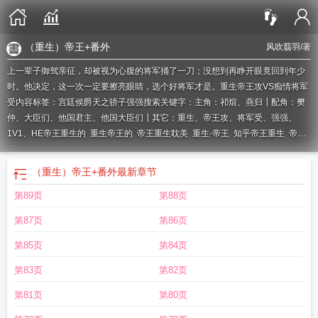
（重生）帝王+番外
风吹翦羽
/著
上一辈子御驾亲征，却被视为心腹的将军捅了一刀；没想到再睁开眼竟回到年少
时。他决定，这一次一定要擦亮眼睛，选个好将军才是。重生帝王攻VS痴情将军
受内容标签：宫廷侯爵天之骄子强强搜索关键字：主角：祁煊、燕归┃配角：樊
仲、大臣们、他国君主、他国大臣们┃其它：重生、帝王攻、将军受、强强、
1V1、HE
帝王重生的
重生帝王的
帝王重生耽美
重生·帝王
知乎帝王重生
帝王
重生全文免费阅读
帝王重生文
重生帝王免费阅读
重生帝王全本
帝王重生
txt
(重生)帝王txt
帝王重生有哪些
帝王重生by
(重生)帝王
重生帝王
重生帝王
（重生）帝王+番外
最新章节
txt
(重生)帝王by
重生帝王剧透
帝王重生
重生帝王宠文
帝王重生 知乎
帝王重
第89页
第88页
生知乎
重生帝王番外
重生帝王番外离非最新章节
帝王重生耽美文
帝王重生文
合集
重生帝王的白月光免费阅读
帝王(重生)
重生帝王推荐
第87页
第86页
第85页
第84页
第83页
第82页
第81页
第80页