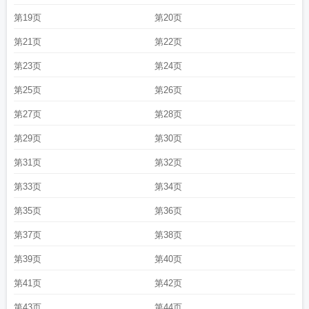
第19页
第20页
第21页
第22页
第23页
第24页
第25页
第26页
第27页
第28页
第29页
第30页
第31页
第32页
第33页
第34页
第35页
第36页
第37页
第38页
第39页
第40页
第41页
第42页
第43页
第44页