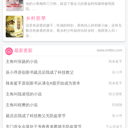
他的小青梅和三只狗，延误了救女儿的黄金时间最终惨死医
院。...
乡村慾孽
这里有寂寞的嫂子，性感的村妇，美艳动人的邻家小妹，还有无
数活色春香的美女。看乡村少年如何玩转乡村，抱得美人归！
这...
最新更新
www.xmttxs.com
主角叫张扬的小说
辣条鲨手
辰小序原创新书裁员后我成了科技教父
辰小序
辣条鲨手原创新书从满仓A股开始成为资本
辣条鲨手
主角叫陆凌瑶的小说
绝尘烟客
主角叫程樊的小说
辞南陵
裁员后我成了科技教父无防盗章节
辰小序
玄门庶女会算卦王爷夜夜来爬墙无防盗章节
千山灵俞Ti