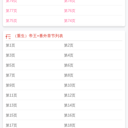
第79页
第78页
第77页
第76页
第75页
第74页
（重生）帝王+番外
章节列表
第1页
第2页
第3页
第4页
第5页
第6页
第7页
第8页
第9页
第10页
第11页
第12页
第13页
第14页
第15页
第16页
第17页
第18页