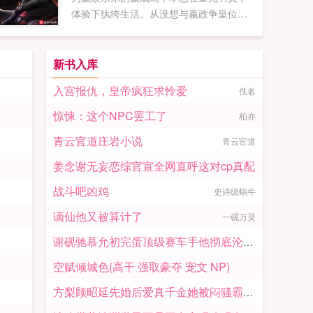
体验下纨绔生活。从没想与嬴政争皇位，
他是个惫懒性子，当皇帝哪有当皇弟来的
快活？他只想当个坐看庭前花开花落，淡
望天上云卷云舒的咸鱼。可当大侄子嬴扶
新书入库
苏被贬上...
入宫报仇，皇帝疯狂求怜爱
佚名
惊悚：这个NPC罢工了
柏亦
青云官道庄岩小说
青云官道
姜念谢无妄恋综官宣全网直呼这对cp真配
战斗吧凶鸡
吃番茄不长胖
史诗级蜗牛
谪仙他又被算计了
一砚万灵
谢砚驰慕允初完蛋顶级赛车手他彻底沦陷了
空赋倾城色(高干 强取豪夺 宠文 NP)
ViVi1223
方梨顾昭延先婚后爱真千金她被闷骚霸总爆宠
烟草风絮梅子雨