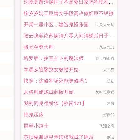
沈晚棠萧清渊世子不是要出家吗咋现在赖上我了
佚名
柳岁岁沈工臣嫡女手段高冷傲奸臣不经撩
佚名
开局一座小区，建造鬼怪乐园
我是大菜鸟
佚名
陆云骁姜依苏婉清八零人间清醒后日子不要太舒服
极品至尊天师
辣条不辣
风云九刀
塔罗牌：捡宝占卜的魔法师
青云在眼前
学霸从迎娶熟女教授开始
太白猫
快穿：这修罗场还能更修吗？
超刻
从将师姐炼成剑胎开始
奶味斑斓糕
我的同桌很娇软【校园1v1】
终极
艳鬼压床
好佳哉
屌丝小道士
飞翔之鹰
苏扶楹谢煜皇帝续弦我成了继后
佚名