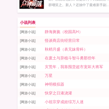
群嘲笑之。新人？还抽中了最难新手副
本，必死无疑好吧！这属性面板怎么比
学生还弱，这怕不是得凉凉？来了来了
他触发了被杀剧情！温柔的谢叔叔要过
小说列表
砍他了！然而，待谢叔叔提着菜刀过来
静海旖旎（校园高H）
[网游小说]
时，却一反常态变成了一个有问必答的
叔叔，不断给言晃透露隐藏线索！你不
怪谈商店街经营日常
[网游小说]
伤害我，所以这把刀是送给我的礼物对
秋梢月盛（表兄妹骨科）
[网游小说]
吗？是的。吃瓜群众卧槽？这么容易就
道具了？不可能，绝对不可能！副本中
在废土与异植斗智斗勇那些年
[网游小说]
无数boss为言晃感激涕零。自闭少年我
灾荒年，我靠囤货超市宠坏大将军
前自卑又自闭，后来听了言老师开导，
[网游小说]
经是社牛了。神说，言晃违规了世界的
万星
[网游小说]
志，要施以制裁。言晃今夜将是无神夜
于是，众神陨落。...
神明模拟器
[网游小说]
快穿之日液浇灌
[网游小说]
小祖宗穿成娃综万人迷
[网游小说]