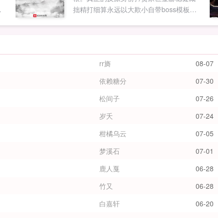
拙精打细算永远以大欺小自带boss模板实
小
力深不可测。姜澜认真脸我真的是个反派
，
啊。众人拼命摇头不你不是。（无敌流爽
来
文轻松无系统）...
之
rr旖
08-07
好
会
依赖糖分
07-30
松间子
07-26
得
，
岁夭
07-24
以
已
柑橘乌云
07-05
意
梦溪石
07-01
。
鹿人戛
06-28
竹又
06-28
白嘉轩
06-20