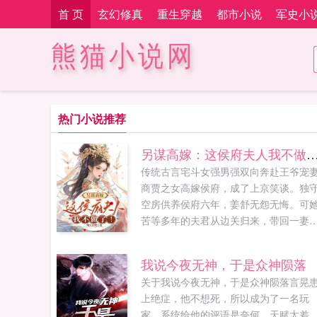
首 页
玄幻修真
重生穿越
都市小说
军史小
熊猫小说网
热门小说推荐
另谋高嫁：这侯府夫人我不
传统古言宅斗女强男强双向奔赴王爷宠
商贾之女高嫁侯府，成了上京笑谈。独
空房供养侯府六年，姜舒无怨无悔。可
苦等多年的夫君从边关归来，带回一妻
子。不仅如此，沈长...
我说今夜无神，于是众神陨落
关于我说今夜无神，于是众神陨落言晃
上绝症，他不想死，所以成为了一名玩
家。系统给他的评语是奈何，天赋太差