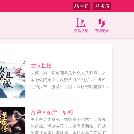
注册
登录
会员书架
阅读记录
女侠且慢
女侠且慢，你可知我是什么人？知道，女
帝身边的宠臣，反贼头目的相好，江湖名
门的少主。脚踏三只船，我砍得就是你！...
吾弟大秦第一纨绔
关于吾弟大秦第一纨绔秦王扫六合，虎视
何雄哉。挥剑决浮云，诸侯尽西来。穿越
为嬴政亲弟的嬴成蟜，本想在皇兄羽翼下