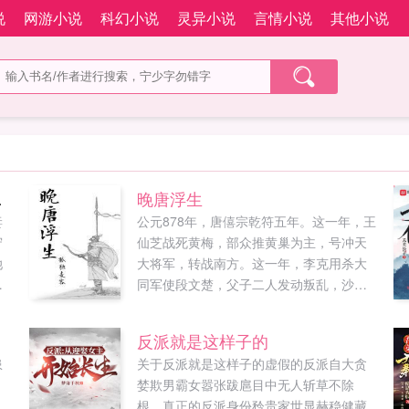
说
网游小说
科幻小说
灵异小说
言情小说
其他小说
做了！
晚唐浮生
妻
公元878年，唐僖宗乾符五年。这一年，王
守
仙芝战死黄梅，部众推黄巢为主，号冲天
她
大将军，转战南方。这一年，李克用杀大
两
同军使段文楚，父子二人发动叛乱，沙陀
兵马抄掠河东。这一年，江南盗贼蜂起，
连陷州郡。这一年，河南连岁旱蝗，军士
反派就是这样子的
作乱。这一年，僖宗斗鸡击球，不理朝
患
关于反派就是这样子的虚假的反派自大贪
政。这一年，大唐风雨飘摇。这一年，后
婪欺男霸女嚣张跋扈目中无人斩草不除
世穿越而来的邵树德有自己的...
，
根。真正的反派身份矜贵家世显赫稳健藏