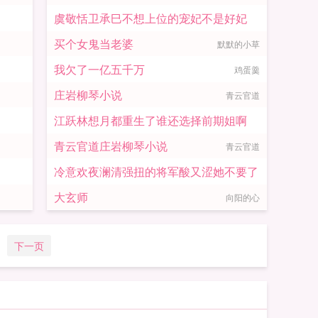
虞敬恬卫承巳不想上位的宠妃不是好妃
买个女鬼当老婆
默默的小草
佚名
我欠了一亿五千万
鸡蛋羹
庄岩柳琴小说
青云官道
江跃林想月都重生了谁还选择前期姐啊
青云官道庄岩柳琴小说
青云官道
佚名
冷意欢夜澜清强扭的将军酸又涩她不要了
大玄师
向阳的心
佚名
下一页