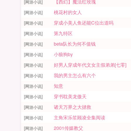
【西幻】魔法红玫瑰
[网游小说]
桃花村的女人
[网游小说]
穿成小美人鱼还能C位出道吗
[网游小说]
第九特区
[网游小说]
beta队长为何不值钱
[网游小说]
小狼狗by
[网游小说]
好男人穿成年代文女主假弟弟[七零]
[网游小说]
我的男主怎么有六个
[网游小说]
知意
[网游小说]
穿书耽美龙傲天
[网游小说]
诸天万界之大拯救
[网游小说]
主角宋乐笙顾凌全集阅读
[网游小说]
2001传媒教父
[网游小说]