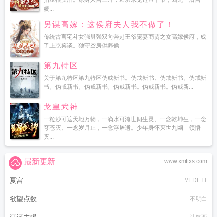
指压根没用。原身入宫三月，却从未见过宣宁帝，因此，后宫
嫔...
另谋高嫁：这侯府夫人我不做了！
传统古言宅斗女强男强双向奔赴王爷宠妻商贾之女高嫁侯府，成
了上京笑谈。独守空房供养侯...
第九特区
关于第九特区第九特区伪戒新书。伪戒新书。伪戒新书。伪戒新
书。伪戒新书。伪戒新书。伪戒新书。伪戒新书。伪戒新...
龙皇武神
一粒沙可遮天地万物，一滴水可淹世间生灵。一念乾坤生，一念
穹苍灭。一念岁月止，一念浮屠逝。少年身怀灭世九幽，领悟
灭...
最新更新
www.xmttxs.com
夏宫
VEDETT
欲望点数
不明白