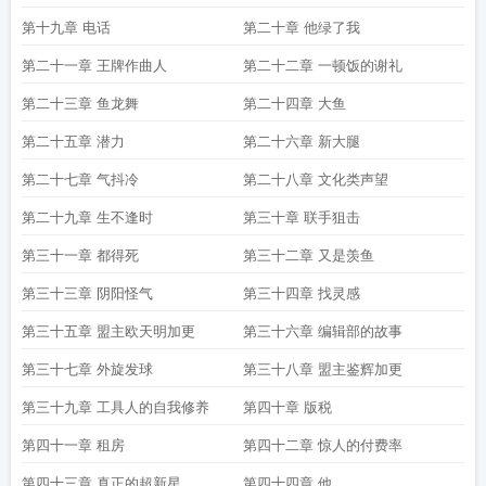
第十九章 电话
第二十章 他绿了我
第二十一章 王牌作曲人
第二十二章 一顿饭的谢礼
第二十三章 鱼龙舞
第二十四章 大鱼
第二十五章 潜力
第二十六章 新大腿
第二十七章 气抖冷
第二十八章 文化类声望
第二十九章 生不逢时
第三十章 联手狙击
第三十一章 都得死
第三十二章 又是羡鱼
第三十三章 阴阳怪气
第三十四章 找灵感
第三十五章 盟主欧天明加更
第三十六章 编辑部的故事
第三十七章 外旋发球
第三十八章 盟主鉴辉加更
第三十九章 工具人的自我修养
第四十章 版税
第四十一章 租房
第四十二章 惊人的付费率
第四十三章 真正的超新星
第四十四章 他