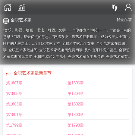
全职艺术家
我最白
/著
“音乐、影视、绘画、书法、雕塑、文学……”“你都懂？”“略知一二。”“都会一点的
意思？”“嗯，都会亿点的意思。”怀揣系统，靠艺术征服世界，成为各界人士顶礼
膜拜的无冕之王。...
全职艺术家全本
全职艺术家几个女主
全职艺术家在线阅
读
全职艺术家笔趣阁
全职艺术家笔趣阁免费阅读
从作曲开始横扫蓝星
全职艺
术家笔趣阁无弹窗
全职艺术家女主几个
全职艺术家女主角是谁
全职艺术家有声
免费听
全职艺术家女主
全职艺术家 我最白
全职艺术家TXT免费
全职艺术家百
度百科
全职艺术家txt
全职艺术家百科
全职艺术家作者我最白
全职艺术家TXT
全职艺术家
最新章节
完本
全职艺术家类似的
全职艺术家精校版TXT
全能大明星
全职艺术家番外
全
第1807章
第1806章
职艺术家有没有女主
全职艺术家顶点笔趣阁
全职艺术家全文阅读
全职艺术家好
看吗
我最白全职艺术家
全职艺术家作者
全职艺术家免费阅读无弹窗
全职艺术
第1805章
第1804章
家我最白
全职艺术家免费听书全部
全职艺术家最新章节
全职艺术家羡鱼什么时
候暴露
文娱全职艺术家
全职艺术家有声
全职艺术家在线听书
全职艺术家终成
第1803章
第1802章
曲爹
娱乐圈咸鱼天王
全职艺术家txt百度
全职艺术家什么时候掉马甲
全职艺术
第1801章
第1800章
家羡鱼
有声全职艺术家
全职艺术家TXT
全职艺术家在线阅读免费
第1799章
第1798章