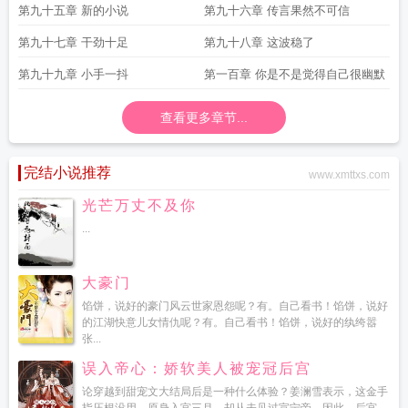
第九十五章 新的小说
第九十六章 传言果然不可信
第九十七章 干劲十足
第九十八章 这波稳了
第九十九章 小手一抖
第一百章 你是不是觉得自己很幽默
查看更多章节...
完结小说推荐
www.xmttxs.com
光芒万丈不及你
...
大豪门
馅饼，说好的豪门风云世家恩怨呢？有。自己看书！馅饼，说好
的江湖快意儿女情仇呢？有。自己看书！馅饼，说好的纨绔嚣
张...
误入帝心：娇软美人被宠冠后宫
论穿越到甜宠文大结局后是一种什么体验？姜澜雪表示，这金手