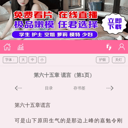
字体：
大
中
小
护眼
关灯
第六十五章 谎言（第1页）
目录
存书签
第六十五章谎言
可是山下原田生气的是那边上峰的嘉勉令刚