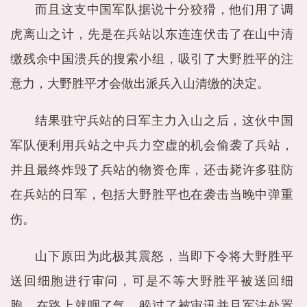
而且这支中国军队据说十分狡猾，他们用了调
虎离山之计，先是在兵站以东连连伏击了在山中清
缴残余中国溃兵的搜索小组，吸引了大野胜平的注
意力，大野胜平才会做出派兵入山清缴的决定。
结果驻守兵站的日军主力入山之后，这伙中国
军队便利用兵站之中兵力空虚的机会偷袭了兵站，
并且最终炸毁了兵站的物资仓库，还击毙许多驻防
在兵站的日军，包括大野胜平也在袭击当晚中弹重
伤。
山下原田为此极其震怒，当即下令将大野胜平
送回细胞进行审问，可是不等大野胜平被送回细
胞，在路上就咽了气，躲过了被审讯并且军法处置