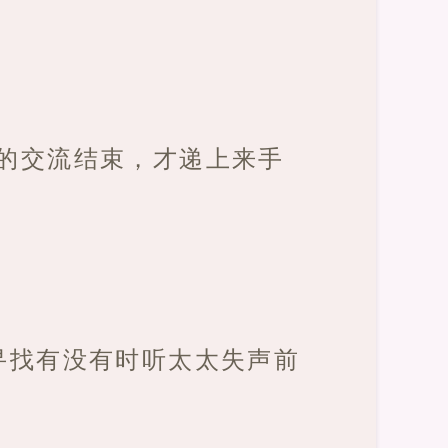
温馨的交流结束，才递上来手
、寻找有没有时听太太失声前