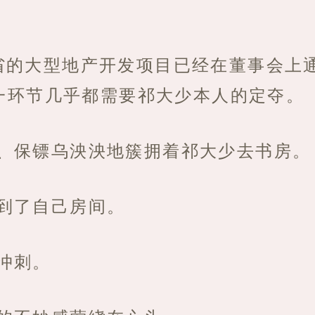
外，b省的大型地产开发项目已经在董事会
一环节几乎都需要祁大少本人的定夺。
群助理、保镖乌泱泱地簇拥着祁大少去书房。
也回到了自己房间。
紧冲刺。