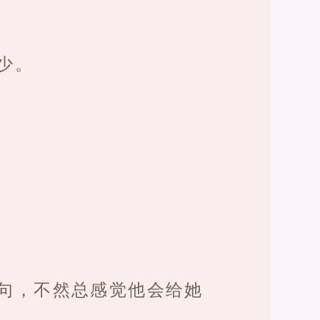
大少。
百万句，不然总感觉他会给她