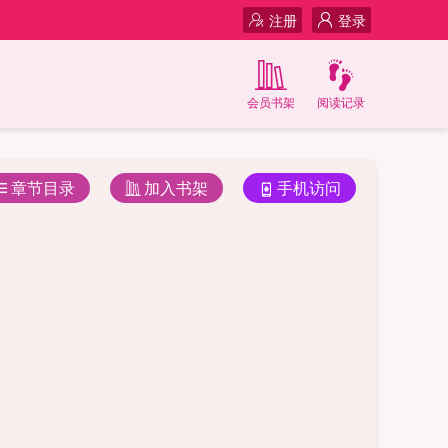
注册
登录
会员书架
阅读记录
章节目录
加入书架
手机访问