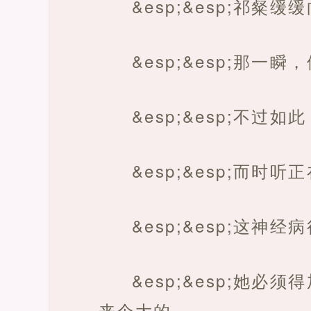
&esp;&esp;祁
&esp;&esp;那
&esp;&esp;不过
&esp;&esp;而
&esp;&esp;这神
&esp;&esp;
来个大的。