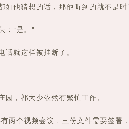
果一切都如他猜想的话，那他听到的就不是
点头：“是。”
这通电话就这样被挂断了。
到祁氏庄园，祁大少依然有繁忙工作。
晚上您还有两个视频会议，三份文件需要签