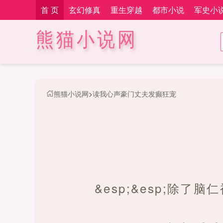
首 页
玄幻修真
重生穿越
都市小说
军史小
熊猫小说网
熊猫小说网
>
读我心声豪门丈夫发癫狂宠
&esp;&esp;除