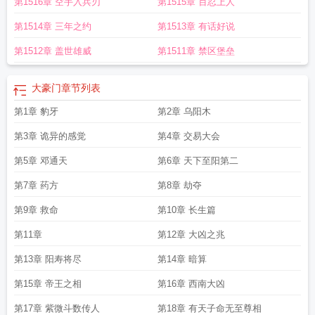
第1516章 空手入兵刃
第1515章 百忍上人
不信天上掉馅饼
lpl御三家和四大豪门
英超七大豪门
荷甲三大豪门
大豪门电视
剧全集完整版
英超四大豪门
大豪门全文无弹窗
大豪门免费阅读
大豪门瓷砖是
第1514章 三年之约
第1513章 有话好说
谁的旗下
足坛十大豪门
土耳其足球四大豪门
世界杯四大豪门
四大发电集团五
大豪门
广州高中四大豪门
广州神学院 四大豪门
英超6大豪门
大豪门瓷砖官
第1512章 盖世雄威
第1511章 禁区堡垒
网
大豪门电视连续剧
大豪门电视剧免费观看
足球传统八大豪门
英超传统六大
豪门
大豪门阅读
大豪门陶瓷
大豪门陈光启免费阅读
欧洲七大豪门
大豪门全本
大豪门
章节列表
TXT
德甲传统六大豪门
大豪门TXT全本免费
大豪门瓷砖广东牌子吗
欧洲传统八
大豪门
第1章 豹牙
港岛四大豪门
大豪门TXT免费
英超五大豪门
第2章 乌阳木
土超三大豪门
中央都不敢
惹的十大豪门
大豪门瓷砖价格一览表
大豪门女主
大豪门瓷砖是几线品牌
欧洲
第3章 诡异的感觉
第4章 交易大会
杯八大豪门
大豪门 不信天上掉馅饼TXT
广州初中四大豪门
大豪门电视剧
西甲
豪门七大豪门
足球十大豪门
大宅门演员名单
大豪门瓷砖质量怎么样
大豪门瓷
第5章 邓通天
第6章 天下至阳第二
砖是几线品牌吗
英超阿森纳挑战三大豪门
欧洲八大豪门
大豪门烟花图片及价格
第7章 药方
第8章 劫夺
398发
大豪门瓷砖是杂牌子吗
香港十大家族大豪门
大豪门本座无忧
葡超三大
豪门
足坛八大豪门
第9章 救命
第10章 长生篇
第11章
第12章 大凶之兆
第13章 阳寿将尽
第14章 暗算
第15章 帝王之相
第16章 西南大凶
第17章 紫微斗数传人
第18章 有天子命无至尊相