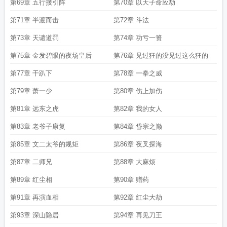
第69章 五行接引阵
第70章 以天子命应劫
第71章 半渡而击
第72章 斗法
第73章 天谴道罚
第74章 功亏一篑
第75章 金发碧眼的夜场皇后
第76章 见过狂的没见过这么狂的
第77章 干趴下
第78章 一拳之威
第79章 萧一少
第80章 伤上加伤
第81章 远东之虎
第82章 我的女人
第83章 老爷子康复
第84章 岱宗之巅
第85章 文二太爷的规矩
第86章 夜叉探海
第87章 二师兄
第88章 大麻烦
第89章 红尘相
第90章 赠药
第91章 再演血相
第92章 红尘大劫
第93章 深山隐居
第94章 再见刀王