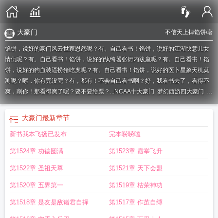
大豪门
不信天上掉馅饼
/著
馅饼，说好的豪门风云世家恩怨呢？有。自己看书！馅饼，说好的江湖快意儿女
情仇呢？有。自己看书！馅饼，说好的纨绔嚣张衙内跋扈呢？有。自己看书！馅
饼，说好的狗血装逼扮猪吃虎呢？有。自己看书！馅饼，说好的医卜星象天机莫
测呢？嚓，你有完没完？有，都有！不会自己看书啊？好，我看书去了，看得不
爽，削你！那看得爽了呢？要不要给票？...
NCAA十大豪门
梦幻西游四大豪门
香
港十大豪门
大豪门不信天上掉馅饼
乒乓球四大豪门
足球俱乐部十大豪门
世界
杯八大豪门
大豪门人物介绍大全
梦幻西游4大豪门
足球八大豪门
中国十大豪
大豪门
最新章节
门
五大联赛八大豪门
大豪门在线阅读
英超六大豪门
香港有几大豪门
大豪门笔
新书我本飞扬已发布
完本唠唠嗑
趣阁免费阅读
大豪门TXT
大豪门全文免费
广州小升初四大豪门
大豪门瓷砖质
量好不好
大豪门瓷砖
大豪门全文阅读免费
大豪门无弹窗
欧洲杯四大豪门
广州
第1524章 功德圆满
第1523章 霞举飞升
四大豪门
欧洲足坛八大豪门
大豪门瓷砖广东哪里的
港澳四大豪门
大豪门txt
大
豪门百度百科
中国最顶级的五大豪门
大豪门有声免费收听
梦幻四大豪门
世界
第1522章 圣祖天尊
第1521章 天下会盟
足坛十大豪门
欧洲足球传统八大豪门
欧洲十大豪门
大豪门 笔趣阁
大豪门电视
第1520章 五界第一
第1519章 枯荣神功
剧演员表
香港四大豪门
大豪门是杂牌还是名牌
大豪门瓷砖生产基地
大豪门瓷
砖是广东砖吗
大豪门瓷砖属于什么档次
欧洲足坛十大豪门
意甲七大豪门
大豪
第1518章 是友是敌诸君自择
第1517章 作茧自缚
门陈光启
上海沈家十大豪门
足球五大豪门
大豪门 不信天上掉馅饼
大豪门TXT