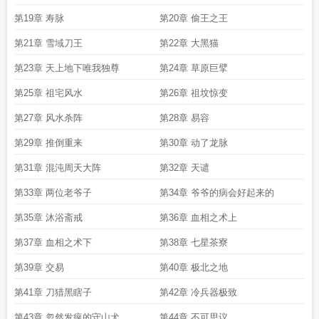
第19章 寿脉
第20章 偷王之王
第21章 雪域刀王
第22章 大黑猫
第23章 天上地下唯我独尊
第24章 草原巨擘
第25章 祖宅风水
第26章 祖坟惊变
第27章 风水杀阵
第28章 易容
第29章 推倒重来
第30章 动了龙脉
第31章 混沌周天大阵
第32章 天谴
第33章 两位老爷子
第34章 爷爷的病会好起来的
第35章 沐浴斋戒
第36章 血相之术上
第37章 血相之术下
第38章 七星茶寮
第39章 交易
第40章 极北之地
第41章 刀猎黑瞎子
第42章 冷兵器极致
第43章 忽然发疯的守山犬
第44章 不可思议