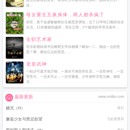
数活色春香的美女。看乡村少年如何玩转乡村，抱得美人归！
这...
母女重生互换身体，两人都杀疯了
前世，真千金盛敏敏刚出生被恶意调包，过了12年牲口般的农女
生活。12岁被接回盛府，亲生父母，3个嫡亲的哥哥无条件...
全职艺术家
音乐影视绘画书法雕塑文学你都懂？略知一二。都会一点的意
思？嗯，都会亿点的意思。...
龙皇武神
一粒沙可遮天地万物，一滴水可淹世间生灵。一念乾坤生，一念
穹苍灭。一念岁月止，一念浮屠逝。少年身怀灭世九幽，领悟
灭...
最新更新
www.xmttxs.com
嫡兄（H）
青灯
邂逅少女与禁忌欲望
飞机爱萝莉