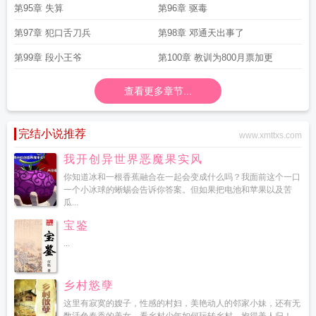
第95章 失算
第96章 驱毒
第97章 犯口舌刀兵
第98章 邓通天出事了
第99章 段小王爷
第100章 教训为800月票加更
查看更多章节...
完结小说推荐
www.xmttxs.com
我开创异世界恶魔果实风
你知道冰和一根香蕉融合在一起会变成什么吗？我面前这个一口
一个小冰球的蜥蜴会告诉你答案。但如果把电池和苹果以及苦
瓜...
宝鉴
...
乡村慾孽
这里有寂寞的嫂子，性感的村妇，美艳动人的邻家小妹，还有无