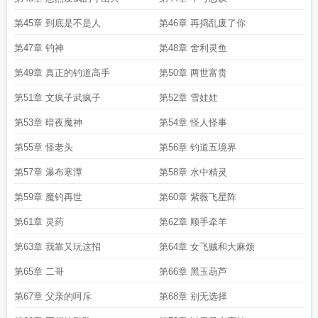
第45章 到底是不是人
第46章 再捣乱废了你
第47章 钓神
第48章 舍利灵鱼
第49章 真正的钓道高手
第50章 两世富贵
第51章 文疯子武疯子
第52章 雪娃娃
第53章 暗夜魔神
第54章 怪人怪事
第55章 怪老头
第56章 钓道五境界
第57章 瀑布寒潭
第58章 水中精灵
第59章 魔钓再世
第60章 紫薇飞星阵
第61章 灵药
第62章 顺手牵羊
第63章 我靠又玩这招
第64章 女飞贼和大麻烦
第65章 二哥
第66章 黑玉葫芦
第67章 父亲的呵斥
第68章 别无选择